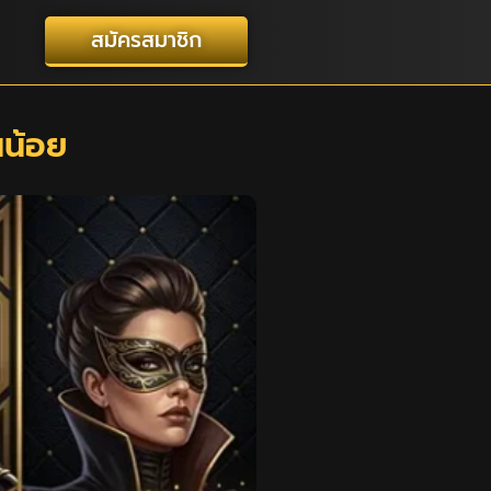
สมัครสมาชิก
นน้อย