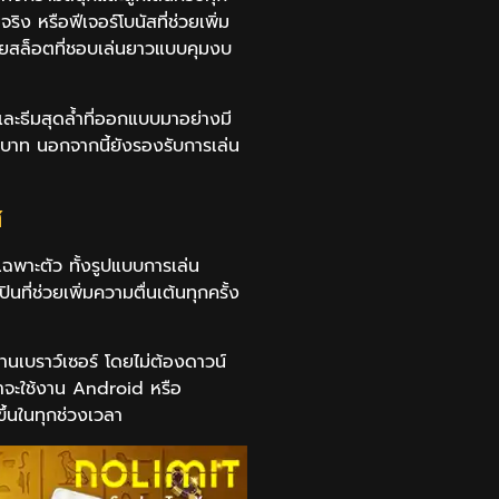
ง หรือฟีเจอร์โบนัสที่ช่วยเพิ่ม
ะสายสล็อตที่ชอบเล่นยาวแบบคุมงบ
ะธีมสุดล้ำที่ออกแบบมาอย่างมี
 1 บาท นอกจากนี้ยังรองรับการเล่น
ส
เฉพาะตัว ทั้งรูปแบบการเล่น
่ช่วยเพิ่มความตื่นเต้นทุกครั้ง
านเบราว์เซอร์ โดยไม่ต้องดาวน์
ว่าจะใช้งาน Android หรือ
ขึ้นในทุกช่วงเวลา