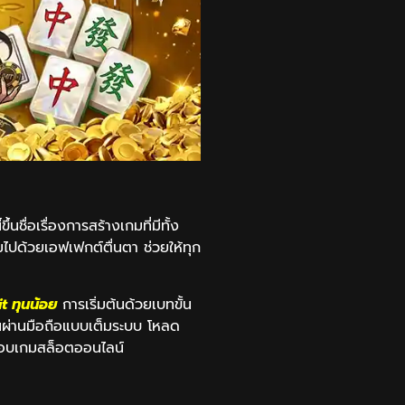
ชื่อเรื่องการสร้างเกมที่มีทั้ง
ไปด้วยเอฟเฟกต์ตื่นตา ช่วยให้ทุก
t ทุนน้อย
การเริ่มต้นด้วยเบทขั้น
ล่นผ่านมือถือแบบเต็มระบบ โหลด
คนชอบเกมสล็อตออนไลน์