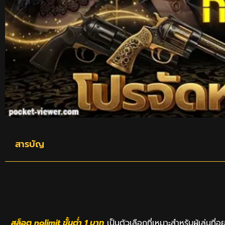
สารบัญ
สล็อต nolimit ขั้นต่ำ 1 บาท
เป็นตัวเลือกที่เหมาะสำหรับผู้เล่นท