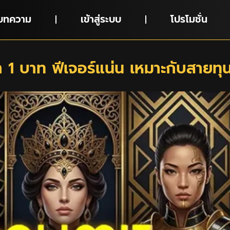
บทความ
เข้าสู่ระบบ
โปรโมชั่น
่ำ 1 บาท ฟีเจอร์แน่น เหมาะกับสายทุ